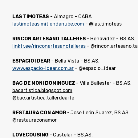
LAS TIMOTEAS
- Almagro - CABA
lastimoteas.mitiendanube.com
- @las.timoteas
RINCON ARTESANO TALLERES -
Benavidez - BS.AS.
linktr.ee/rinconartesanotalleres
- @rincon.artesano.ta
ESPACIO IDEAR
- Bella Vista - BS.AS.
www.espacio-idear.com.ar
- @espacio_idear
BAC DE MONI DOMINGUEZ
- Villa Ballester - BS.AS.
bacartistica.blogspot.com
@bac.artistica.tallerdearte
RESTAURA CON AMOR -
Jose León Suarez, BS.AS
@restauraconamor
LOVECOUSING -
Castelar - BS.AS.