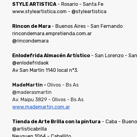
STYLE ARTISTICA
- Rosario - Santa Fe
www.styleartistica.com - @styleartistica
Rincon de Mara
- Buenos Aires - San Fernando
rincondemara.empretienda.com.ar
@rincondemara
Enlodefrida Almacén Artístico
- San Lorenzo - San
@enlodefridaok
Av San Martín 1140 local n°3.
MadeMartin -
Olivos - Bs As
@maderasmartin
Av. Maipu 3829 - Olivos - Bs As
www.mademartin.com.ar
Tienda de Arte Brilla con la pintura
- Caba - Bueno
@artisticabrilla
Neuquen 1064 - Caballito