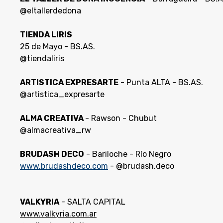
@eltallerdedona
TIENDA LIRIS
25 de Mayo - BS.AS.
@tiendaliris
ARTISTICA EXPRESARTE
- Punta ALTA - BS.AS.
@artistica_expresarte
ALMA CREATIVA
- Rawson - Chubut
@almacreativa_rw
BRUDASH DECO
- Bariloche - Río Negro
www.brudashdeco.com
- @brudash.deco
VALKYRIA
- SALTA CAPITAL
www.valkyria.com.ar