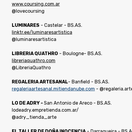
www.coursing.com.ar
@lovecoursing
LUMINARES
- Castelar - BS.AS.
linktr.ee/luminaresartistica
@luminaresartistica
LIBRERIA QUATHRO
- Boulogne- BS.AS.
libreriaquathro.com
@LibreriaQuathro
REGALERIA ARTESANAL
- Banfield - BS.AS.
regaleriaartesanal.mitiendanube.com
- @regaleria.ar
LO DE ADRY -
San Antonio de Areco - BS.AS.
lodeadry.empretienda.com.ar/
@adry_tienda_arte
EL TALLER DE DOÑA INOCENCIA
- Darragueira - BS.A