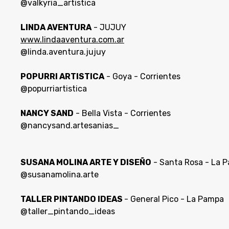
@valkyria_artistica
LINDA AVENTURA
- JUJUY
www.lindaaventura.com.ar
@linda.aventura.jujuy
POPURRI ARTISTICA
- Goya - Corrientes
@popurriartistica
NANCY SAND
- Bella Vista - Corrientes
@nancysand.artesanias_
SUSANA MOLINA ARTE Y DISEÑO
- Santa Rosa - La 
@susanamolina.arte
TALLER PINTANDO IDEAS
- General Pico - La Pampa
@taller_pintando_ideas