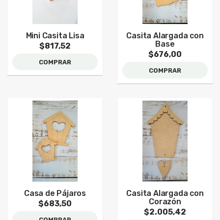
Mini Casita Lisa
Casita Alargada con
Base
$817,52
$676,00
COMPRAR
COMPRAR
Casa de Pájaros
Casita Alargada con
Corazón
$683,50
$2.005,42
COMPRAR