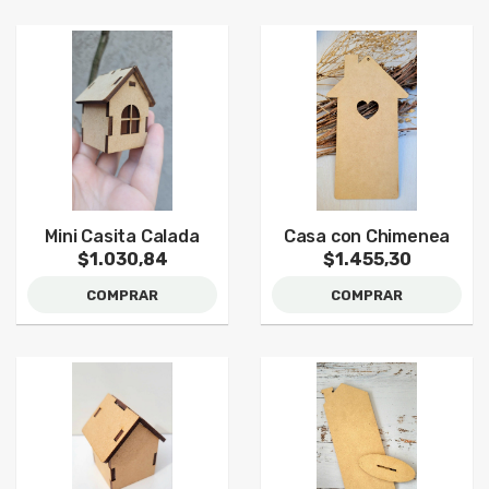
Mini Casita Calada
Casa con Chimenea
$1.030,84
$1.455,30
COMPRAR
COMPRAR