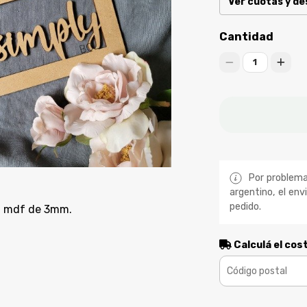
Ver cuotas y d
Cantidad
1
Por problemas
argentino, el env
pedido.
en mdf de 3mm.
Calculá el cos