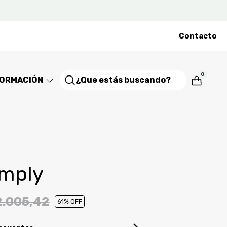
Contacto
0
FORMACIÓN
imply
2.005,42
61
% OFF