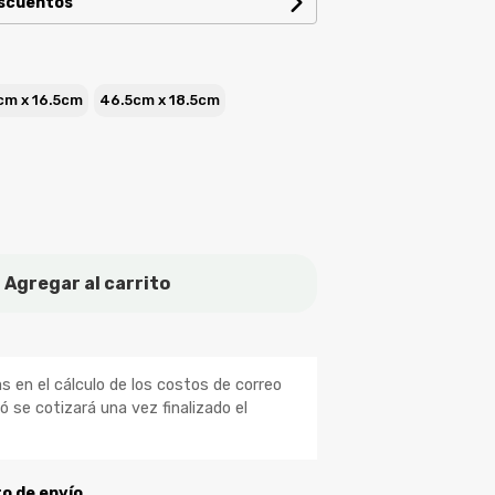
escuentos
m x 16.5cm
46.5cm x 18.5cm
Agregar al carrito
 en el cálculo de los costos de correo
ió se cotizará una vez finalizado el
to de envío