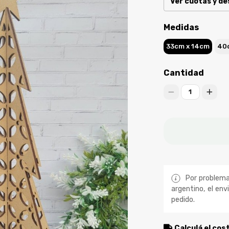
Ver cuotas y d
Medidas
33cm x 14cm
40c
Cantidad
1
Por problemas
argentino, el env
pedido.
Calculá el cos