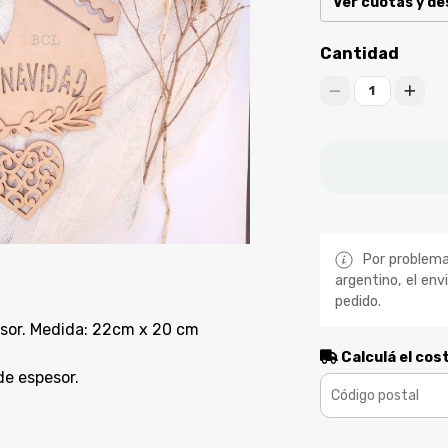
Ver cuotas y d
Cantidad
1
Por problemas
argentino, el env
pedido.
sor. Medida: 22cm x 20 cm
Calculá el cos
e espesor.