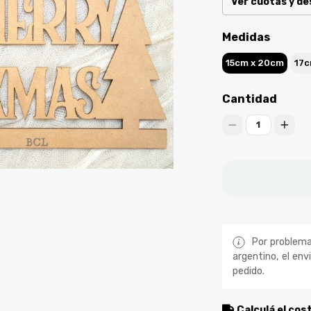
Ver cuotas y d
Medidas
15cm x 20cm
17c
Cantidad
1
Por problemas
argentino, el env
pedido.
Calculá el cos