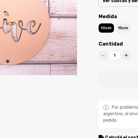
Ver cuotas y d
Medida
10cm
15cm
Cantidad
1
Por problemas
argentino, el env
pedido.
Calculá el cos